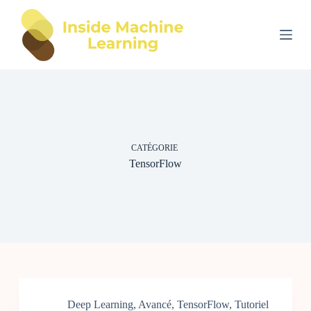
P
a
s
s
e
r
a
u
c
o
n
CATÉGORIE
t
e
TensorFlow
n
u
Deep Learning
,
Avancé
,
TensorFlow
,
Tutoriel