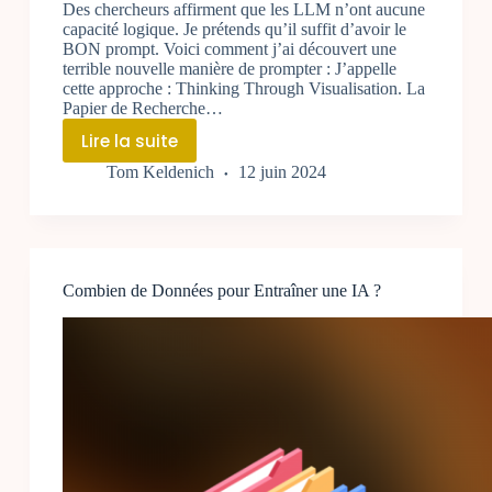
Des chercheurs affirment que les LLM n’ont aucune
capacité logique. Je prétends qu’il suffit d’avoir le
BON prompt. Voici comment j’ai découvert une
terrible nouvelle manière de prompter : J’appelle
cette approche : Thinking Through Visualisation. La
Papier de Recherche…
Lire la suite
Thinking
Tom Keldenich
12 juin 2024
Through
Visualisation
:
Approche
de
Combien de Données pour Entraîner une IA ?
Prompting
pour
Améliorer
un
LLM