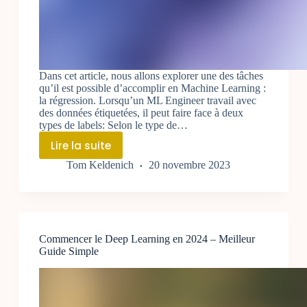
Dans cet article, nous allons explorer une des tâches
qu’il est possible d’accomplir en Machine Learning :
la régression. Lorsqu’un ML Engineer travail avec
des données étiquetées, il peut faire face à deux
types de labels: Selon le type de…
Lire la suite
Qu’est-
Tom Keldenich
20 novembre 2023
ce
que
la
Régression
?
Commencer le Deep Learning en 2024 – Meilleur
–
Guide Simple
Meilleur
Guide