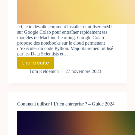
Ici, je te dévoile comment installer et utiliser cuML
sur Google Colab pour entraîner rapidement tes
modèles de Machine Learning. Google Colab
propose des notebooks sur le cloud permettant
d’exécuter du code Python. Majoritairement utilisé
par les Data Scientists et…
Lire la suite
Qu’est-
Tom Keldenich
27 novembre 2023
ce
que
cuML
et
comment
Comment utiliser l’IA en entreprise ? – Guide 2024
l’utiliser
sur
Google
Colab?