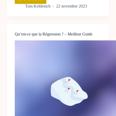
Comment
Tom Keldenich
22 novembre 2023
utiliser
l’IA
en
entreprise
?
Qu’est-ce que la Régression ? – Meilleur Guide
–
Guide
2024