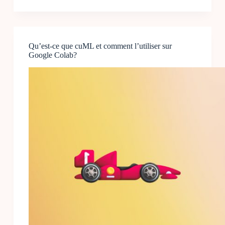
TensorFlow
–
Comment
obtenir
Qu’est-ce que cuML et comment l’utiliser sur
des
Google Colab?
résultats
stables
avec
un
modèle