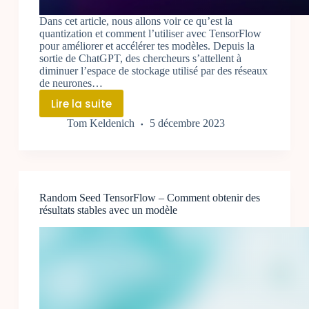
Dans cet article, nous allons voir ce qu’est la
quantization et comment l’utiliser avec TensorFlow
pour améliorer et accélérer tes modèles. Depuis la
sortie de ChatGPT, des chercheurs s’attellent à
diminuer l’espace de stockage utilisé par des réseaux
de neurones…
Lire la suite
Qu’est-
Tom Keldenich
5 décembre 2023
ce
que
la
Quantization
et
Random Seed TensorFlow – Comment obtenir des
Comment
résultats stables avec un modèle
l’Utiliser
avec
TensorFlow