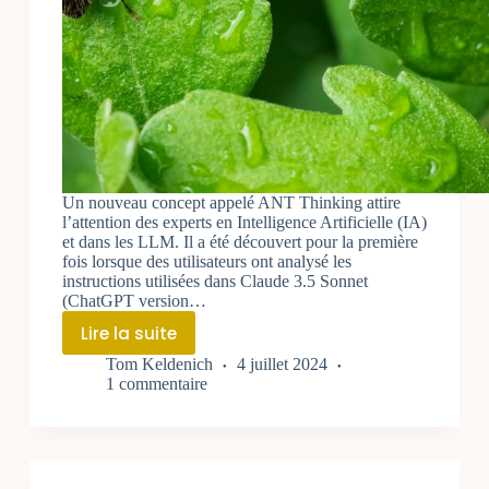
Un nouveau concept appelé ANT Thinking attire
l’attention des experts en Intelligence Artificielle (IA)
et dans les LLM. Il a été découvert pour la première
fois lorsque des utilisateurs ont analysé les
instructions utilisées dans Claude 3.5 Sonnet
(ChatGPT version…
Lire la suite
ANT
Tom Keldenich
4 juillet 2024
Thinking
1 commentaire
en
Prompting:
Nouvelle
technique