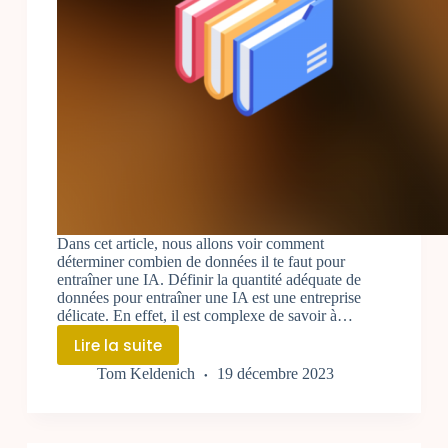
Dans cet article, nous allons voir comment
déterminer combien de données il te faut pour
entraîner une IA. Définir la quantité adéquate de
données pour entraîner une IA est une entreprise
délicate. En effet, il est complexe de savoir à…
Lire la suite
Combien
Tom Keldenich
19 décembre 2023
de
Données
pour
Entraîner