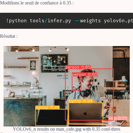
Modifions le seuil de confiance à 0.35 :
!python tools
/
infer
.
py 
-
-
weights yolov6n
.
p
Résultat :
YOLOv6_n results on man_cafe.jpg with 0.35 conf-thres