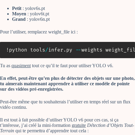
Petit
: yolov6s.pt
Moyen
: yolov6t.pt
Grand
: yolov6n.pt
Pour l’utiliser, remplacez weight_file ici :
!python tools
/
infer
.
py 
-
-
weights weight_fi
Tu as
quasiment
tout ce qu’il te faut pour utiliser YOLO v6.
En effet, peut-être qu’en plus de détecter des objets sur une photo,
tu aimerais maintenant apprendre à utiliser ce modèle de pointe
sur des vidéos pré-enregistrées.
Peut-être même que tu souhaiterais l’utiliser en temps réel sur un flux
vidéo continu.
Il est tout à fait possible d’utiliser YOLO v6 pour ces cas, si ça
t’intéresse, j’ai créé la mini-formation
gratuite
Détection d’Objets Tout-
Terrain
qui te permettra d’apprendre tout cela :