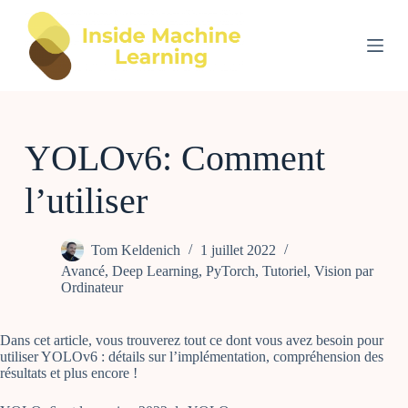
P
a
s
s
e
r
a
u
YOLOv6: Comment
c
o
n
l’utiliser
t
e
n
u
Tom Keldenich
1 juillet 2022
Avancé
,
Deep Learning
,
PyTorch
,
Tutoriel
,
Vision par
Ordinateur
Dans cet article, vous trouverez tout ce dont vous avez besoin pour
utiliser YOLOv6 : détails sur l’implémentation, compréhension des
résultats et plus encore !