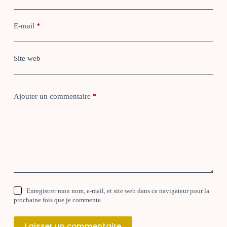
E-mail
*
Site web
Ajouter un commentaire
*
Enregistrer mon nom, e-mail, et site web dans ce navigateur pour la
prochaine fois que je commente.
Laisser un commentaire