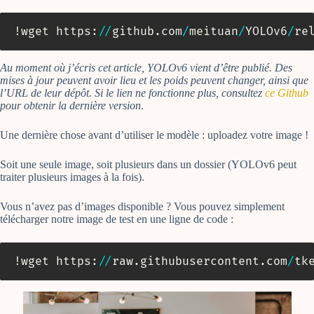
!wget https
:
//
github
.
com
/
meituan
/
YOLOv6
/
re
Au moment où j’écris cet article, YOLOv6 vient d’être publié. Des
mises à jour peuvent avoir lieu et les poids peuvent changer, ainsi que
l’URL de leur dépôt. Si le lien ne fonctionne plus, consultez
ce Github
pour obtenir la dernière version
.
Une dernière chose avant d’utiliser le modèle : uploadez votre image !
Soit une seule image, soit plusieurs dans un dossier (YOLOv6 peut
traiter plusieurs images à la fois).
Vous n’avez pas d’images disponible ? Vous pouvez simplement
télécharger notre image de test en une ligne de code :
!wget https
:
//
raw
.
githubusercontent
.
com
/
tk