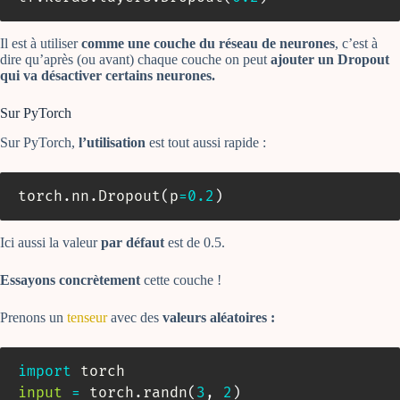
Il est à utiliser
comme une couche du réseau de neurones
, c’est à
dire qu’après (ou avant) chaque couche on peut
ajouter un Dropout
qui va désactiver certains neurones.
Sur PyTorch
Sur PyTorch,
l’utilisation
est tout aussi rapide :
torch
.
nn
.
Dropout
(
p
=
0.2
)
Ici aussi la valeur
par défaut
est de 0.5.
Essayons concrètement
cette couche !
Prenons un
tenseur
avec des
valeurs aléatoires :
import
input
=
 torch
.
randn
(
3
,
2
)