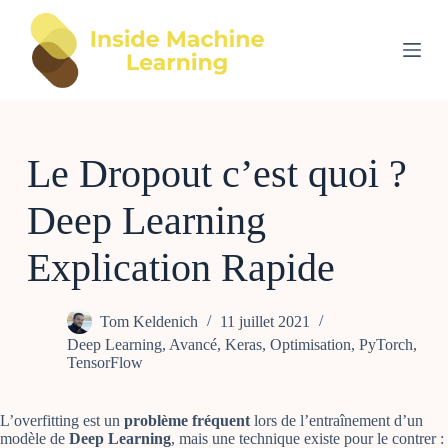
P
a
s
s
e
r
a
u
Le Dropout c’est quoi ?
c
o
n
Deep Learning
t
e
n
Explication Rapide
u
Tom Keldenich
11 juillet 2021
Deep Learning
,
Avancé
,
Keras
,
Optimisation
,
PyTorch
,
TensorFlow
L’overfitting est un
problème fréquent
lors de l’entraînement d’un
modèle de
Deep Learning
, mais une technique existe pour le contrer :