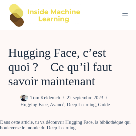
P
a
s
s
e
r
a
u
Hugging Face, c’est
c
o
n
quoi ? – Ce qu’il faut
t
e
n
savoir maintenant
u
Tom Keldenich
22 septembre 2023
Hugging Face
,
Avancé
,
Deep Learning
,
Guide
Dans cette article, tu va découvrir Hugging Face, la bibliothèque qui
bouleverse le monde du Deep Learning.