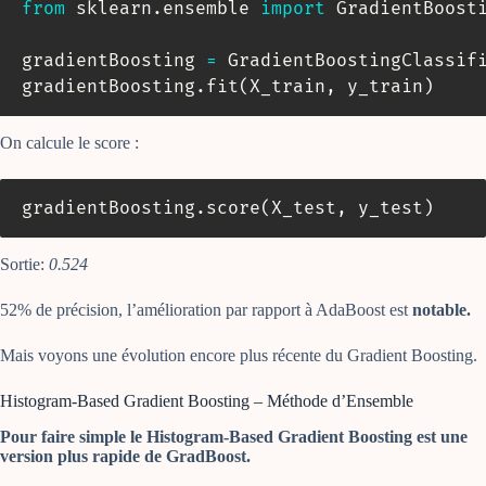
from
 sklearn
.
ensemble 
import
 GradientBoosti
gradientBoosting 
=
 GradientBoostingClassif
gradientBoosting
.
fit
(
X_train
,
 y_train
)
On calcule le score :
gradientBoosting
.
score
(
X_test
,
 y_test
)
Sortie:
0.524
52% de précision, l’amélioration par rapport à AdaBoost est
notable.
Mais voyons une évolution encore plus récente du Gradient Boosting.
Histogram-Based Gradient Boosting – Méthode d’Ensemble
Pour faire simple le Histogram-Based Gradient Boosting est une
version plus rapide de GradBoost.