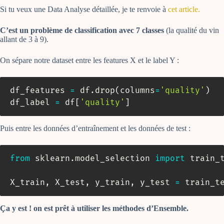
Si tu veux une Data Analyse détaillée, je te renvoie à
cet article.
C’est un problème de classification avec 7 classes
(la qualité du vin
allant de 3 à 9).
On sépare notre dataset entre les features X et le label Y :
df_features 
=
 df
.
drop
(
columns
=
'quality'
)
df_label 
=
 df
[
'quality'
]
Puis entre les données d’entraînement et les données de test :
from
 sklearn
.
model_selection 
import
 train_t
X_train
,
 X_test
,
 y_train
,
 y_test 
=
 train_t
Ça y est ! on est prêt à utiliser les méthodes d’Ensemble.