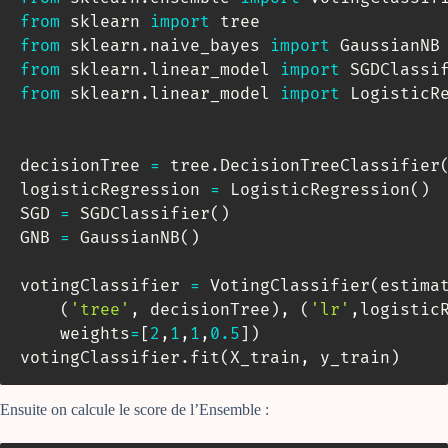
from
 sklearn 
import
from
 sklearn
.
naive_bayes 
import
from
 sklearn
.
linear_model 
import
from
 sklearn
.
linear_model 
import
 LogisticRe
decisionTree 
=
 tree
.
DecisionTreeClassifier
logisticRegression 
=
 LogisticRegression
(
)
SGD 
=
 SGDClassifier
(
)
GNB 
=
 GaussianNB
(
)
votingClassifier 
=
 VotingClassifier
(
estima
(
'tree'
,
 decisionTree
)
,
(
'lr'
,
logistic
    weights
=
[
2
,
1
,
1
,
0.5
]
)
votingClassifier
.
fit
(
X_train
,
 y_train
)
Ensuite on calcule le score de l’Ensemble :