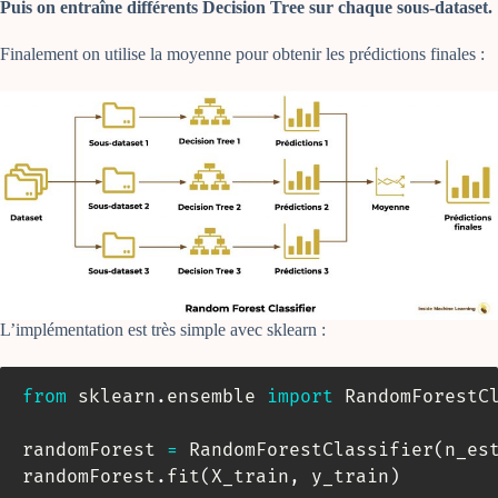
Puis on entraîne différents Decision Tree sur chaque sous-dataset.
Finalement on utilise la moyenne pour obtenir les prédictions finales :
L’implémentation est très simple avec sklearn :
from
 sklearn
.
ensemble 
import
 RandomForestCl
randomForest 
=
 RandomForestClassifier
(
n_es
randomForest
.
fit
(
X_train
,
 y_train
)