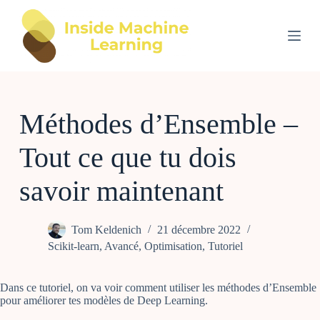
P
a
s
s
e
r
a
u
Méthodes d’Ensemble –
c
o
n
Tout ce que tu dois
t
e
n
savoir maintenant
u
Tom Keldenich
21 décembre 2022
Scikit-learn
,
Avancé
,
Optimisation
,
Tutoriel
Dans ce tutoriel, on va voir comment utiliser les méthodes d’Ensemble
pour améliorer tes modèles de Deep Learning.