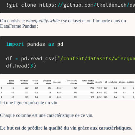
!git clone https
:
//
github
.
com
/
tkeldenich
/
d
On choisis le
winequality-white.csv
dataset et on l’importe dans un
DataFrame Pandas :
import
 pandas 
as
 pd

df 
=
 pd
.
read_csv
(
"/content/datasets/winequ
df
.
head
(
3
)
Ici une ligne représente un vin.
Chaque colonne est une caractéristique de ce vin.
Le but est de prédire la qualité du vin grâce aux caractéristiques.