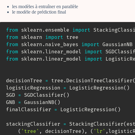
les modèles à entraîner en parallèle
le modèle de prédiction final
from
 sklearn
.
ensemble 
import
from
 sklearn 
import
from
 sklearn
.
naive_bayes 
import
from
 sklearn
.
linear_model 
import
from
 sklearn
.
linear_model 
import
 LogisticRe
decisionTree 
=
 tree
.
DecisionTreeClassifier
logisticRegression 
=
 LogisticRegression
(
)
SGD 
=
 SGDClassifier
(
)
GNB 
=
 GaussianNB
(
)
finalClassifier 
=
 LogisticRegression
(
)
stackingClassifier 
=
 StackingClassifier
(
es
(
'tree'
,
 decisionTree
)
,
(
'lr'
,
logistic