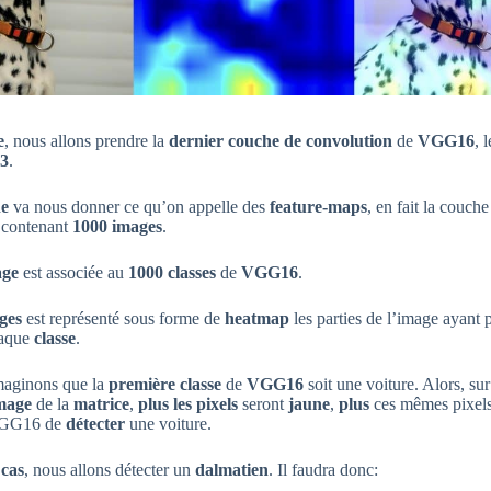
e
, nous allons prendre la
dernier couche de convolution
de
VGG16
, l
v3
.
he
va nous donner ce qu’on appelle des
feature-maps
, en fait la couch
 contenant
1000 images
.
age
est associée au
1000 classes
de
VGG16
.
ges
est représenté sous forme de
heatma
p
les parties de l’image ayant 
aque
classe
.
maginons que la
première classe
de
VGG16
soit une voiture. Alors, sur
mage
de la
matrice
,
plus les pixels
seront
jaune
,
plus
ces mêmes pixel
GG16 de
détecter
une voiture.
 cas
, nous allons détecter un
dalmatien
. Il faudra donc: