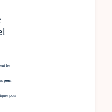
c
el
ent les
es pour
tiques pour