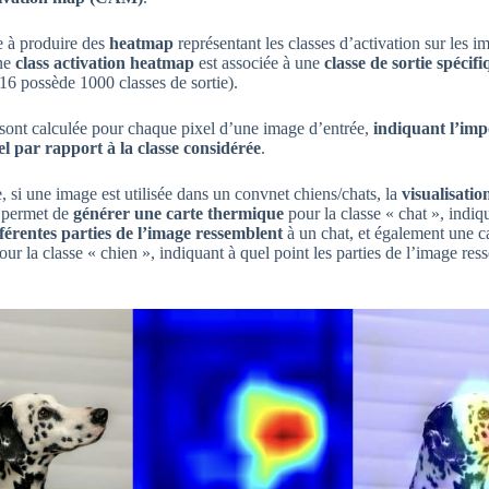
e à produire des
heatmap
représentant les classes d’activation sur les i
Une
class activation heatmap
est associée à une
classe de sortie spécif
possède 1000 classes de sortie).
 sont calculée pour chaque pixel d’une image d’entrée,
indiquant l’imp
l par rapport à la classe considérée
.
 si une image est utilisée dans un convnet chiens/chats, la
visualisatio
 permet de
générer une carte thermique
pour la classe « chat », indiq
fférentes parties de l’image ressemblent
à un chat, et également une c
ur la classe « chien », indiquant à quel point les parties de l’image res