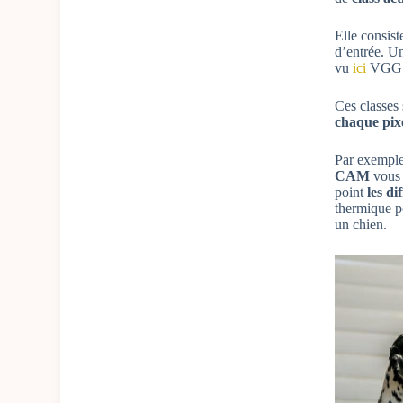
Elle consist
d’entrée. 
vu
ici
VGG16 
Ces classes
chaque pixe
Par exemple,
CAM
vous
point
les di
thermique po
un chien.