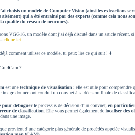
j’ai choisis un modèle de Computer Vision (ainsi les extractions ser
s aisément) qui a été entraîné par des experts (comme cela nous s
 la qualité du réseau de neurones).
rons VGG16, un modèle dont j’ai déjà discuté dans un article récent, si
 –
clique ici
.
s déjà comment utiliser ce modèle, tu peux lire ce qui suit ! ⬇️
t GradCam ?
am
est une
technique de visualisation
: elle est utile pour comprendre 
e image donnée ont conduit un convnet à sa décision finale de classifica
le pour déboguer
le processus de décision d’un convnet,
en particulie
rreur de classification
. Elle vous permet également de
localiser des o
dans une image.
que provient d’une catégorie plus générale de procédés appelée visualis
ctivation map (CAM)
.