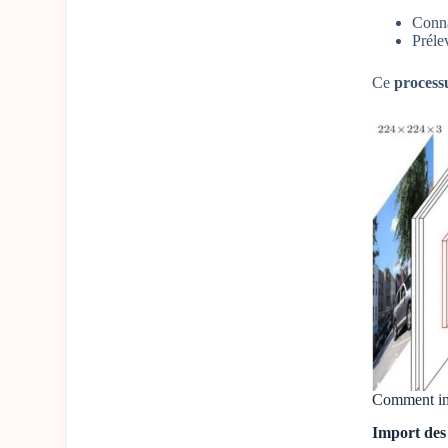
Conna
Préle
Ce
process
Comment i
Import des