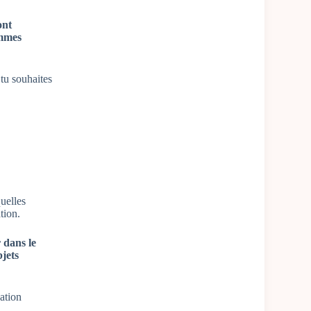
ont
ommes
 tu souhaites
quelles
tion.
r dans le
bjets
ation