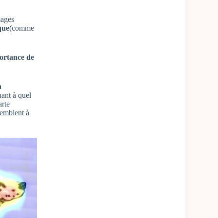
mages
ique
(comme
ortance de
n
uant à quel
arte
semblent à