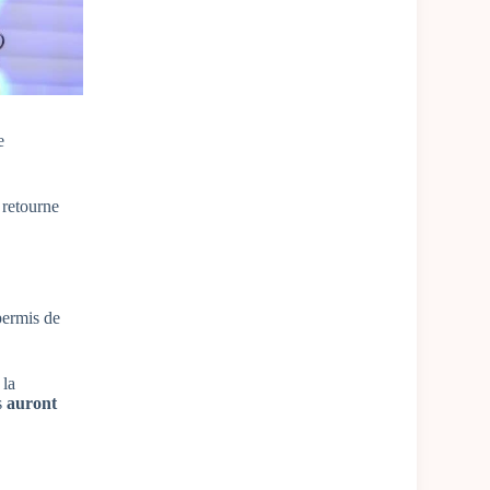
e
e retourne
permis de
 la
s
auront