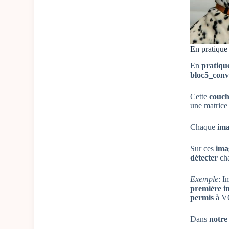
En pratique
En
pratiqu
bloc5_con
Cette
couc
une matrice
Chaque
im
Sur ces
ima
détecter
ch
Exemple
: I
première i
permis
à V
Dans
notre