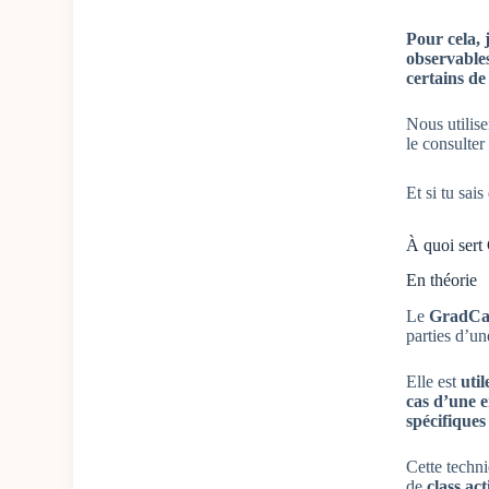
Pour cela, 
observable
certains de
Nous utilise
le consulter
Et si tu sai
À quoi ser
En théorie
Le
GradC
parties d’un
Elle est
uti
cas d’une e
spécifiques
Cette techni
de
class a