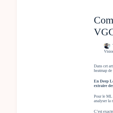
Comm
VGG1
Visio
Dans cet art
heatmap d
En Deep Le
extraire des
Pour le ML E
analyser la 
C’est exacte