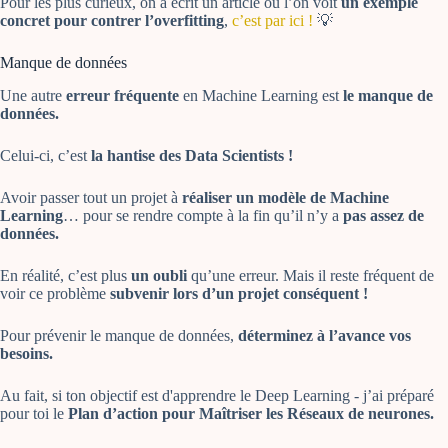
Pour les plus curieux, on a écrit un article où l’on voit
un exemple
concret pour contrer l’overfitting
,
c’est par ici !
💡
Manque de données
Une autre
erreur fréquente
en Machine Learning est
le manque de
données.
Celui-ci, c’est
la hantise des Data Scientists !
Avoir passer tout un projet à
réaliser un modèle de Machine
Learning
… pour se rendre compte à la fin qu’il n’y a
pas assez de
données.
En réalité, c’est plus
un oubli
qu’une erreur. Mais il reste fréquent de
voir ce problème
subvenir lors d’un projet conséquent !
Pour prévenir le manque de données,
déterminez à l’avance vos
besoins.
Au fait, si ton objectif est d'apprendre le Deep Learning - j’ai préparé
pour toi le
Plan d’action pour Maîtriser les Réseaux de neurones.