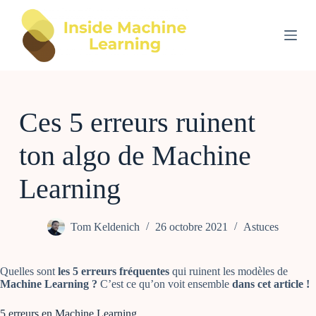
P
a
s
s
e
r
a
u
Ces 5 erreurs ruinent
c
o
n
ton algo de Machine
t
e
n
Learning
u
Tom Keldenich
26 octobre 2021
Astuces
Quelles sont
les 5 erreurs fréquentes
qui ruinent les modèles de
Machine Learning ?
C’est ce qu’on voit ensemble
dans cet article !
5 erreurs en Machine Learning