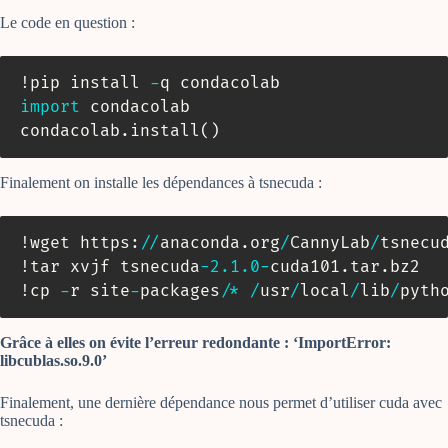
Le code en question :
!pip install 
-
import
 condacolab

condacolab
.
install
(
)
Finalement on installe les dépendances à tsnecuda :
!wget https
:
//
anaconda
.
org
/
CannyLab
/
tsnecu
!tar xvjf tsnecuda
-
2.1
.0
-
cuda101
.
tar
.
bz2

!cp 
-
r site
-
packages
/
*
/
usr
/
local
/
lib
/
pyth
Grâce à elles on évite l’erreur redondante : ‘ImportError:
libcublas.so.9.0’
Finalement, une dernière dépendance nous permet d’utiliser cuda avec
tsnecuda :