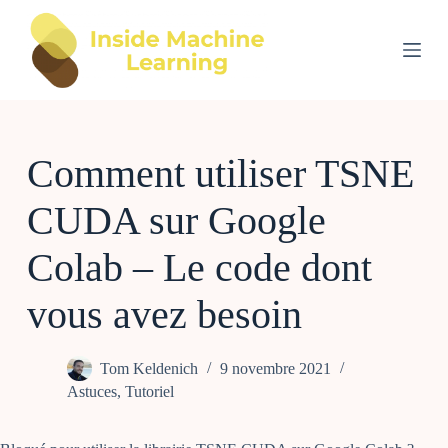
P
a
s
s
e
r
a
u
Comment utiliser TSNE
c
o
n
CUDA sur Google
t
e
n
Colab – Le code dont
u
vous avez besoin
Tom Keldenich
9 novembre 2021
Astuces
,
Tutoriel