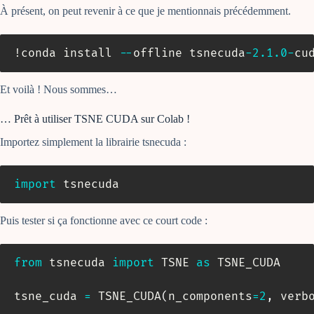
À présent, on peut revenir à ce que je mentionnais précédemment.
!conda install 
-
-
offline tsnecuda
-
2.1
.0
-
cu
Et voilà ! Nous sommes…
… Prêt à utiliser TSNE CUDA sur Colab !
Importez simplement la librairie tsnecuda :
import
 tsnecuda
Puis tester si ça fonctionne avec ce court code :
from
 tsnecuda 
import
 TSNE 
as
 TSNE_CUDA

tsne_cuda 
=
 TSNE_CUDA
(
n_components
=
2
,
 verb