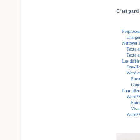
C’est parti 
Preproces
Charger
Nettoyer 
Texte e
Texte e
Les diffé
One-Ho
Word e
Enco
Couc
Pour alle
Word2V
Entr
Visua
Word2V