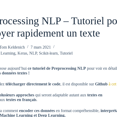
rocessing NLP – Tutoriel p
oyer rapidement un texte
Tom Keldenich
7 mars 2021
 Learning
,
Keras
,
NLP
,
Scikit-learn
,
Tutoriel
pose aujourd’hui
ce tutoriel de Preprocessing NLP
pour voir en détai
s données textes !
ulez
télécharger directement le code
, il est disponible sur
Github
à cet
plusieurs approches
qui seront adaptable autant aux
textes en
aux
textes en français
.
rra comment
encoder ces données
en format compréhensible,
interprét
Machine Learning et Deep Learning.