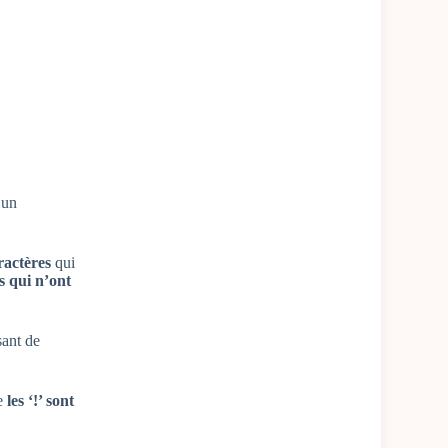
 un
ractères
qui
s qui n’ont
sant de
ue
les ‘!’ sont