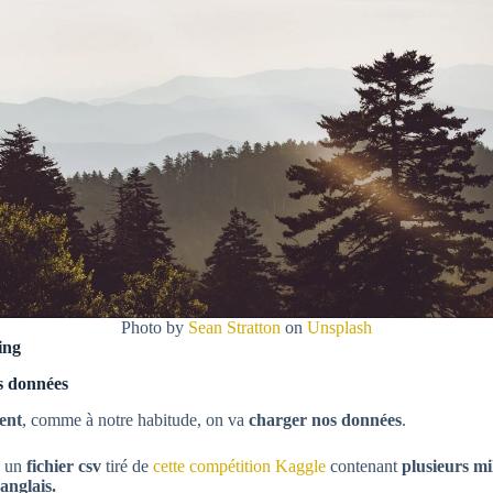
Photo by
Sean Stratton
on
Unsplash
ing
s données
ent
, comme à notre habitude, on va
charger nos données
.
d un
fichier csv
tiré de
cette compétition Kaggle
contenant
plusieurs mil
anglais.