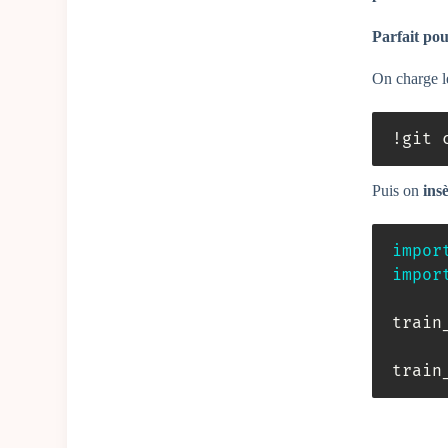
Parfait po
On charge 
!git 
Puis on
ins
impor
impor
train
train