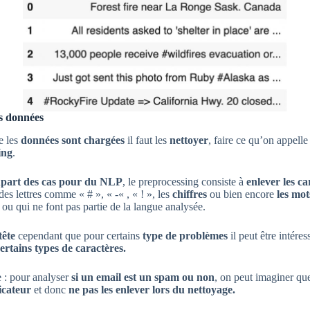
es données
e les
données sont chargées
il faut les
nettoyer
, faire ce qu’on appelle
ing
.
upart des cas pour du NLP
, le preprocessing consiste à
enlever les ca
des lettres comme « # », « -« , « ! », les
chiffres
ou bien encore
les mot
ou qui ne font pas partie de la langue analysée.
tête
cependant que pour certains
type de problèmes
il peut être intéres
ertains types de caractères.
 : pour analyser
si un email est un spam ou non
, on peut imaginer q
icateur
et donc
ne pas les enlever lors du nettoyage.