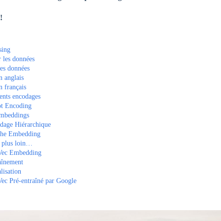
!
sing
 les données
les données
n anglais
n français
rents encodages
t Encoding
mbeddings
dage Hiérarchique
he Embedding
r plus loin…
ec Embedding
aînement
lisation
ec Pré-entraîné par Google