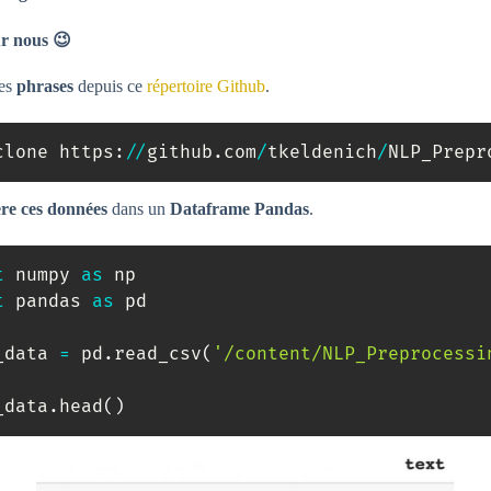
ur nous 😉
les
phrases
depuis ce
répertoire Github
.
clone https
:
//
github
.
com
/
tkeldenich
/
NLP_Prepr
ère ces données
dans un
Dataframe Pandas
.
t
 numpy 
as
t
 pandas 
as
 pd

_data 
=
 pd
.
read_csv
(
'/content/NLP_Preprocessi
_data
.
head
(
)