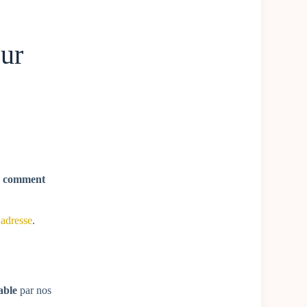
our
l
comment
 adresse
.
able
par nos