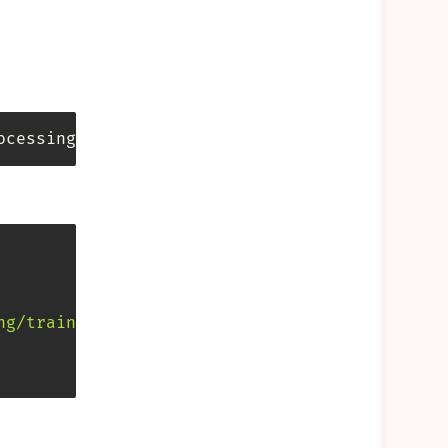
ocessing
.
git 
&
>
/
dev
/
null
ng/train.csv'
)